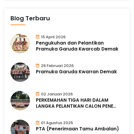
r
p
u
i
n
Blog Terbaru
g
2
15 April 2026
Pengukuhan dan Pelantikan
D
Pramuka Garuda Kwarcab Demak
e
26 Februari 2026
Pramuka Garuda Kwarran Demak
m
02 Januari 2026
a
PERKEMAHAN TIGA HARI DALAM
LANGKA PELANTIKAN CALON PENE..
k
01 Agustus 2025
PTA (Penerimaan Tamu Ambalan)