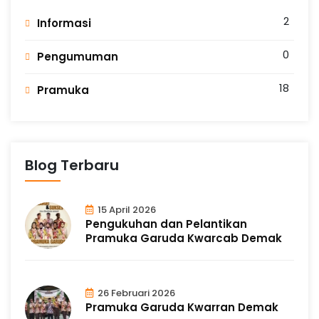
r
p
u
2
Informasi
i
n
g
0
Pengumuman
2
18
Pramuka
D
e
Blog Terbaru
m
15 April 2026
Pengukuhan dan Pelantikan
a
Pramuka Garuda Kwarcab Demak
k
26 Februari 2026
Pramuka Garuda Kwarran Demak