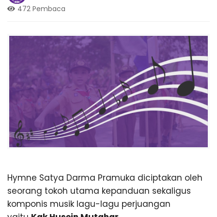
a
472 Pembaca
S
n
g
,
M
T
r
a
A
v
e
l
N
P
a
l
e
e
m
g
b
a
n
Hymne Satya Darma Pramuka diciptakan oleh
e
g
seorang tokoh utama kepanduan sekaligus
L
a
komponis musik lagu-lagu perjuangan
m