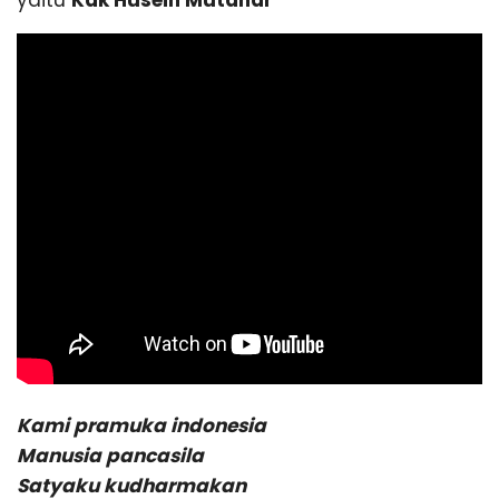
r
yaitu
Kak Husein Mutahar
p
u
i
n
g
2
D
e
m
a
k
Kami pramuka indonesia
Manusia pancasila
Satyaku kudharmakan