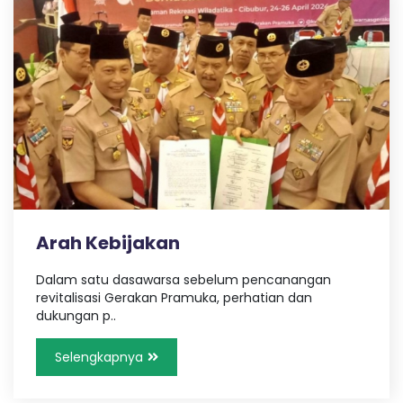
r
p
u
i
n
g
2
D
e
m
Arah Kebijakan
Dalam satu dasawarsa sebelum pencanangan
a
revitalisasi Gerakan Pramuka, perhatian dan
dukungan p..
k
Selengkapnya