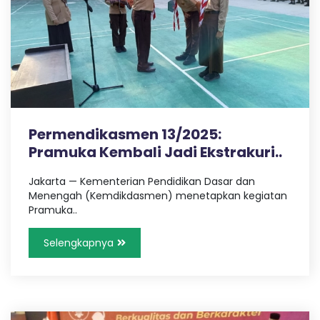
a
S
n
g
,
M
T
r
a
A
v
e
Permendikasmen 13/2025:
l
N
Pramuka Kembali Jadi Ekstrakuri..
P
a
l
Jakarta — Kementerian Pendidikan Dasar dan
e
e
Menengah (Kemdikdasmen) menetapkan kegiatan
m
Pramuka..
g
b
a
Selengkapnya
n
e
g
L
a
m